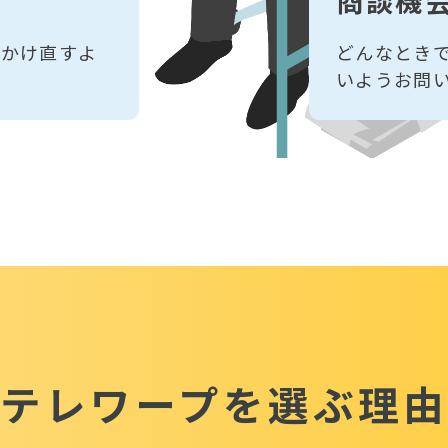
商談機
にかけ直すよ
どんなとき
いようお問
テレワープを
選ぶ理