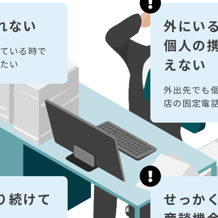
れない
外にい
個人の
ている時で
えない
たい
外出先でも
店の固定電
り続けて
せっか