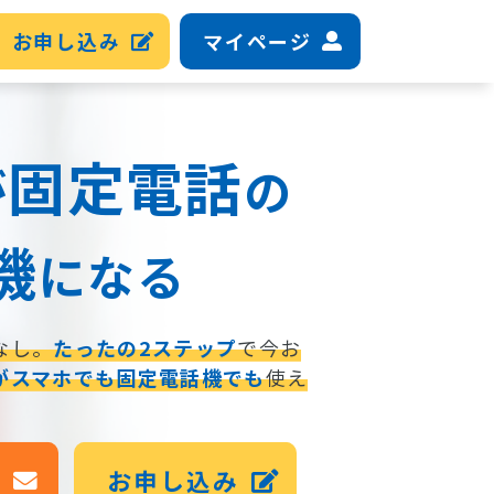
お申し込み
マイページ
固定電話
が
の
機
になる
なし。
たったの2ステップ
で今お
がスマホでも固定電話機でも
使え
せ
お申し込み